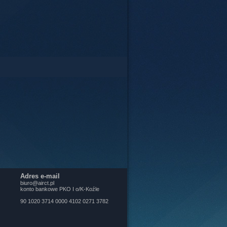
Adres e-mail
biuro@airct.pl
konto bankowe PKO I o/K-Koźle
90 1020 3714 0000 4102 0271 3782