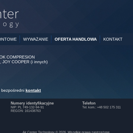
ONTOWE
WYWAŻANIE
OFERTA HANDLOWA
KONTAKT
 COOK COMPRESION
, JOY COOPER (i innych)
o bezpośredni
kontakt
Numery identyfikacyjne
Telefon
NIP: PL 749-132-94-91
Tel. kom.: +48 502 175 311
REGON: 161438763
Air Center Technology
© 2026. Wszelkie prawa zastrzeżone.