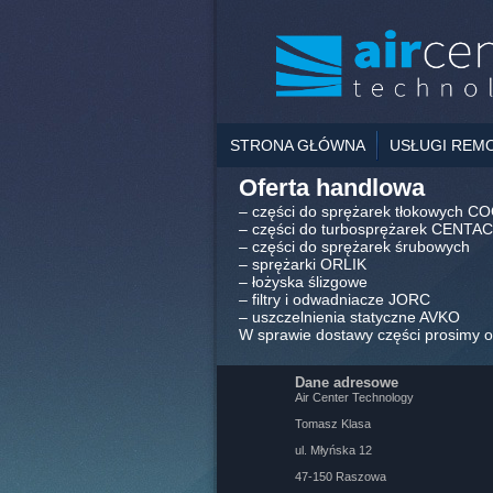
STRONA GŁÓWNA
USŁUGI REM
Oferta handlowa
– części do sprężarek tłokowych
– części do turbosprężarek CENTAC
– części do sprężarek śrubowych
– sprężarki ORLIK
– łożyska ślizgowe
– filtry i odwadniacze JORC
– uszczelnienia statyczne AVKO
W sprawie dostawy części prosimy 
Dane adresowe
Air Center Technology
Tomasz Klasa
ul. Młyńska 12
47-150 Raszowa